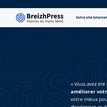
Aller
au
contenu
Votre site interne
« Vous avez été
améliorer vot
votre mieux po
d’optimiser ce 