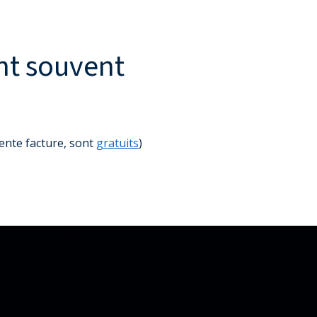
ent souvent
lente facture, sont
gratuits
)