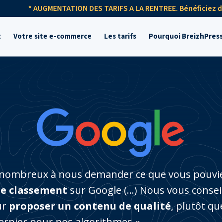
* AUGMENTATION DES TARIFS A LA RENTREE. Bénéficiez de
t
Votre site e-commerce
Les tarifs
Pourquoi BreizhPress
 nombreux à nous demander ce que vous pouvie
re classement
sur Google (…) Nous vous conseil
ur
proposer un contenu de qualité
, plutôt qu
dernier pour nos algorithmes.
«