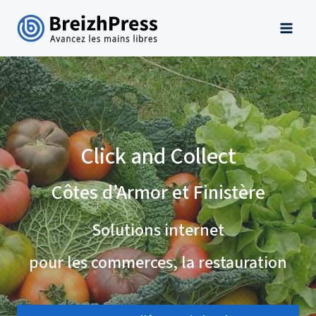
Aller
au
contenu
Click and Collect
Côtes d’Armor et Finistère
Solutions internet
pour les commerces, la restauration